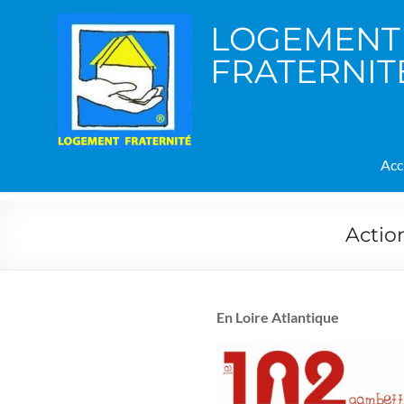
Aller
au
LOGEMENT
contenu
FRATERNIT
Acc
Actio
En Loire Atlantique