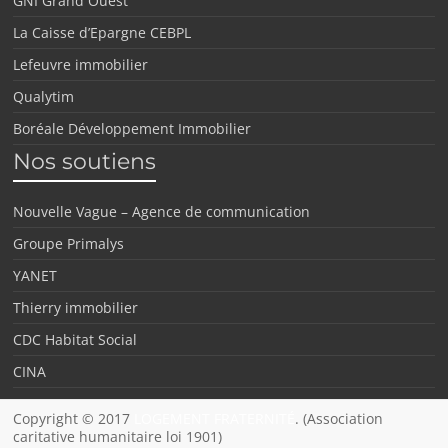
GNI Grand Ouest
La Caisse d’Epargne CEBPL
Lefeuvre immobilier
Qualytim
Boréale Développement Immobilier
Nos soutiens
Nouvelle Vague – Agence de communication
Groupe Primalys
YANET
Thierry immobilier
CDC Habitat Social
CINA
Copyright © 2017
LOGEMENT FRATERNITÉ
. (Association
caritative humanitaire loi 1901)