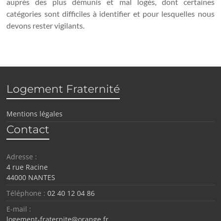
auprès des plus démunis et mal logés, dont certaines
catégories sont difficiles à identifier et pour lesquelles nous
devons rester vigilants.
Logement Fraternité
Mentions légales
Contact
Adresse :
4 rue Racine
44000 NANTES
Téléphone :
02 40 12 04 86
E-mail :
logement-fraternite@orange.fr